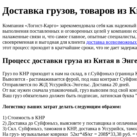
Доставка грузов, товаров из 
Компания «Логист-Карго» зарекомендовала себя как надежный 
выполнения поставленных и оговоренных целей у компании ест
налаженные связи и, что самое главное, опытные специалисты, 
своевременная и выгодная для клиента
доставка всевозможных 
этот процесс проходит в кратчайшие сроки, что не дает задержа
Процесс доставки груза из Китая в Энг
Груз по КНР приходит к нам на склад, в г.Суйфэньхэ (граница 
Вывозится - растамаживается фурой, под наш контракт Суйфэнь
Отправляется по Ж/Д Уссурийск-Энгельс. Доставка 20 дней.
От вас нужен сначала упаковочный, груз вывозим под свой кон
Ваш груз обязательно должен быть подписан, латинская буква 
Логистику ваших затрат делать следующим образом:
1) Стоимость в КНР
2) Доставка до Суйфэньхэ, выясняете у поставщика и оплачивае
3) Скл. Суйфэньхэ, таможня в КНР, доставка в Уссурийск, тамо
На груз- музыкальные коврики 52кг*4$/кг = 208$*33,38 руб. =