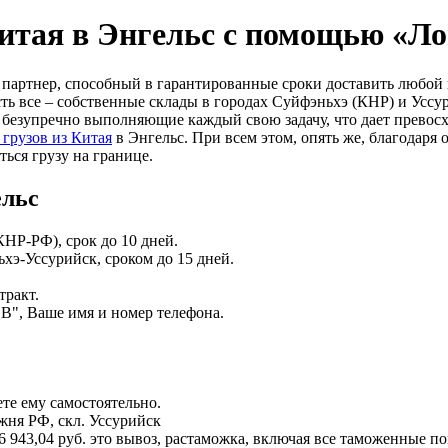
Китая в Энгельс с помощью «Л
партнер, способный в гарантированные сроки доставить любой г
ь все – собственные склады в городах Суйфэньхэ (КНР) и Уссур
безупречно выполняющие каждый свою задачу, что дает превосходн
грузов из Китая
в Энгельс. При всем этом, опять же, благодаря
ться грузу на границе.
ельс
КНР-РФ), срок до 10 дней.
хэ-Уссурийск, сроком до 15 дней.
тракт.
"В", Ваше имя и номер телефона.
те ему самостоятельно.
жня РФ, скл. Уссурийск
 6 943,04 руб. это вывоз, растаможка, включая все таможенные 