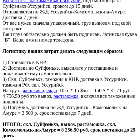
Вывозится - растамаживается фурой
, под наш контракт
Суйфэньхэ-Уссурийск, сроком до 15 дней.
Отправляется по Ж/Д Уссурийск-Комсомольск-на-Амуре.
Доставка 7 дней.
От вас нужен сначала упаковочный, груз вывозим под свой
контракт.
Ваш груз обязательно должен быть подписан, латинская буква
"В", Ваше имя и номер телефона.
Логистику ваших затрат делать следующим образом:
1) Стоимость в КНР.
2) Доставка до Суйфэньхэ, выясняете у поставщика и
оплачиваете ему самостоятельно.
3) Скл. Суйфэньхэ, таможня в КНР, доставка в Уссурийск,
таможня РФ, скл. Уссурийск
На груз -
женская одежда
10кг * 15 $/кг = 150 $ * 31,71 руб =
4 756,50 руб это вывоз,
растаможка
, включая все таможенные
пошлины.
4) Погрузка, доставка по ЖД Уссурийск - Комсомольск-на-
Амуре = 3 500 р, срок поставки до 7 дней.
ИТОГО; скл. Суйфэньхэ, вывоз, растаможка, скл.
Комсомольск-на-Амуре = 8 256,50 руб, срок поставки до 25
дней.