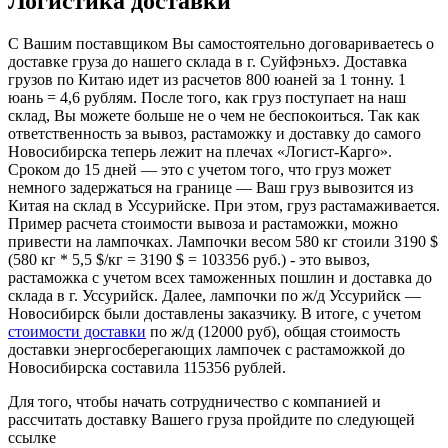
Логистика доставки
С Вашим поставщиком Вы самостоятельно договариваетесь о
доставке груза до нашего склада в г. Суйфэньхэ. Доставка
грузов по Китаю идет из расчетов 800 юаней за 1 тонну. 1
юань = 4,6 рублям. После того, как груз поступает на наш
склад, Вы можете больше не о чем не беспокоиться. Так как
ответственность за вывоз, растаможку и доставку до самого
Новосибирска теперь лежит на плечах «Логист-Карго».
Сроком до 15 дней — это с учетом того, что груз может
немного задержаться на границе — Ваш груз вывозится из
Китая на склад в Уссурийске. При этом, груз растамаживается.
Пример расчета стоимости вывоза и растаможки, можно
привести на лампочках. Лампочки весом 580 кг стоили 3190 $
(580 кг * 5,5 $/кг = 3190 $ = 103356 руб.) - это вывоз,
растаможка с учетом всех таможенных пошлин и доставка до
склада в г. Уссурийск. Далее, лампочки по ж/д Уссурийск —
Новосибирск были доставлены заказчику. В итоге, с учетом
стоимости доставки
по ж/д (12000 руб), общая стоимость
доставки энергосберегающих лампочек с растаможкой до
Новосибирска составила 115356 рублей.
Для того, чтобы начать сотрудничество с компанией и
раcсчитать доставку Вашего груза пройдите по следующей
ссылке