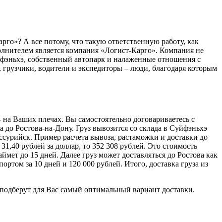
го»? А все потому, что такую ответственную работу, как
лнителем является компания «Логист-Карго». Компания не
уйфэньхэ, собственный автопарк и налаженные отношения с
 грузчики, водители и экспедиторы – люди, благодаря которым
– на Ваших плечах. Вы самостоятельно договариваетесь с
а до Ростова-на-Дону. Груз вывозится со склада в Суйфэньхэ
ссурийск. Пример расчета вывоза, растаможки и доставки до
 31,40 рублей за доллар, то 352 308 рублей. Это стоимость
мет до 15 дней. Далее груз может доставляться до Ростова как
ортом за 10 дней и 120 000 рублей. Итого, доставка груза из
 подберут для Вас самый оптимальный вариант доставки.