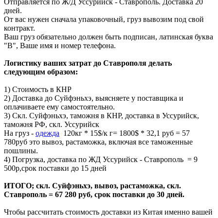
Отправляется по Ж/Д Уссурийск - Ставрополь. Доставка 20
дней.
От вас нужен сначала упаковочный, груз вывозим под свой
контракт.
Ваш груз обязательно должен быть подписан, латинская буква
"В", Ваше имя и номер телефона.
Логистику ваших затрат до Ставрополя делать
следующим образом:
1) Стоимость в КНР
2) Доставка до Суйфэньхэ, выясняете у поставщика и
оплачиваете ему самостоятельно.
3) Скл. Суйфэньхэ, таможня в КНР, доставка в Уссурийск,
таможня РФ, скл. Уссурийск
На груз -
одежда
120кг * 15$/к г= 1800$ * 32,1 руб = 57
780руб это вывоз, растаможка, включая все таможенные
пошлины.
4) Погрузка, доставка по ЖД Уссурийск - Ставрополь = 9
500р,срок поставки до 15 дней
ИТОГО; скл. Суйфэньхэ, вывоз, растаможка, скл.
Ставрополь = 67 280 руб, срок поставки до 30 дней.
Чтобы рассчитать стоимость доставки из Китая именно вашей