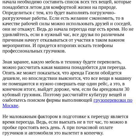
начала необходимо составить список всех тех вещей, которые
понадобятся летом для комфортной жизни на природе.
Определиться с тем, кто будет выполнять погрузочно-
разгрузочные работы. Если есть желание сэкономить, то в
качестве рабочей силы можно использовать друзей и соседей,
они не откажут. Ведь до начала переезда еще есть время. Но не
удивляйтесь, если в нужный час, все друзья по различным
причинам начнут отказываться от участия в таком важном
мероприятии. И придется второпях искать телефоны
профессиональных грузчиков.
Зная заранее, какую мебель и технику будете перевозить,
можно рассчитать какая машина понадобится для переезда.
Опять же может показаться, что аренда Газели обойдется
дешевле, но впоследствии выяснится, что все вещи в машину
не помещаются и нужно совершать еще один рейс, а это, в
конечном итоге, выйдет дороже, чем, если бы арендовали 30
кубовый грузовик. Поэтому рассчитайте кубатуру вещей и
озаботьтесь поиском фирмы выполняющей
грузоперевозки по
Москве
.
Не маловажным фактором в подготовке к переезду является
время переезда. Ведь, если выехать не в тот час, то можно в
пробке простоять весь день. А при почасовой оплате
грузчиков и автомобиля это вылетит в копеечку.