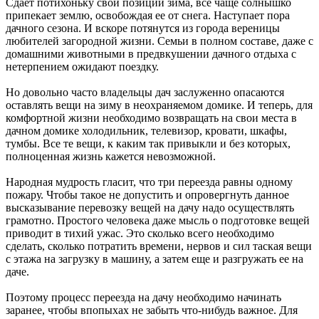
Сдает потихоньку свои позиции зима, все чаще солнышко
припекает землю, освобождая ее от снега. Наступает пора
дачного сезона. И вскоре потянутся из города вереницы
любителей загородной жизни. Семьи в полном составе, даже с
домашними животными в предвкушении дачного отдыха с
нетерпением ожидают поездку.
Но довольно часто владельцы дач заслуженно опасаются
оставлять вещи на зиму в неохраняемом домике. И теперь, для
комфортной жизни необходимо возвращать на свои места в
дачном домике холодильник, телевизор, кровати, шкафы,
тумбы. Все те вещи, к каким так привыкли и без которых,
полноценная жизнь кажется невозможной.
Народная мудрость гласит, что три переезда равны одному
пожару. Чтобы такое не допустить и опровергнуть данное
высказывание перевозку вещей на дачу надо осуществлять
грамотно. Простого человека даже мысль о подготовке вещей
приводит в тихий ужас. Это сколько всего необходимо
сделать, сколько потратить времени, нервов и сил таская вещи
с этажа на загрузку в машину, а затем еще и разгружать ее на
даче.
Поэтому процесс переезда на дачу необходимо начинать
заранее, чтобы впопыхах не забыть что-нибудь важное. Для