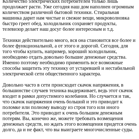
Количество электрических потребителей только лишь
продолжает расти. Уже сегодня наш дом наполнен огромным
количеством различной бытовой техники. Стиральная
машинка дарит нам чистые и свежие вещи,
микроволновка
быстро греет обед, холодильник сохраняет продукты,
телевизор делает наш досуг более интересным и т.д.
Техники действительно много, вся она становится все более и
более функциональной, а от этого и дорогой. Сегодня, для
того чтобы купить, например, хороший холодильник,
необходимо отдать довольно большие денежные средства.
Именно поэтому необходимо применить все возможные
способы защитить эту технику от устаревшей и нестабильной
электрической сети общественного характера.
Довольно часто в сети происходит скачок напряжения, в
большинстве случаев техника выдерживает, ведь этот скачок
входит в рамки допустимого колебания. Но случается и так,
что скачок напряжения очень большой и это приводит к
поломке или полному выводу из строя того или иного
потребителя. Это приводит к очень большим денежным
потерям. Вы, конечно же, можете требовать возмещения
денежных средств, но ждать этого возмещения придется очень
долго, да и не факт, что вы выиграете многочисленные суды.